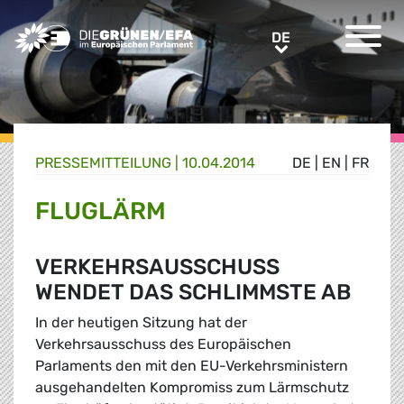
Greens/EFA Home
DE
DE
PRESSE­MITTEILUNG
|
10.04.2014
DE
|
EN
|
FR
FLUGLÄRM
VERKEHRSAUSSCHUSS
WENDET DAS SCHLIMMSTE AB
In der heutigen Sitzung hat der
Verkehrsausschuss des Europäischen
Parlaments den mit den EU-Verkehrsministern
ausgehandelten Kompromiss zum Lärmschutz