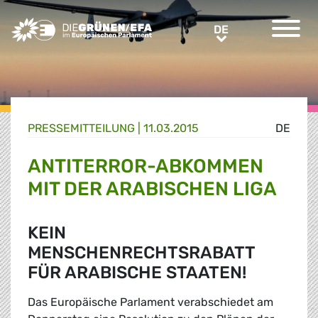
Greens/EFA Home
DE
DE
PRESSE­MITTEILUNG
|
11.03.2015
DE
ANTITERROR-ABKOMMEN
MIT DER ARABISCHEN LIGA
KEIN
MENSCHENRECHTSRABATT
FÜR ARABISCHE STAATEN!
Das Europäische Parlament verabschiedet am