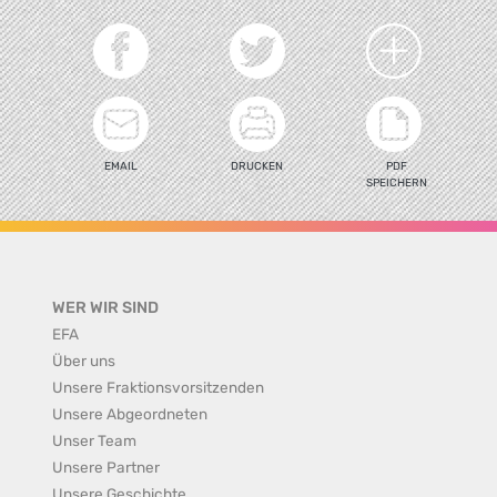
EMAIL
DRUCKEN
PDF
SPEICHERN
WER WIR SIND
EFA
Über uns
Unsere Fraktionsvorsitzenden
Unsere Abgeordneten
Unser Team
Unsere Partner
Unsere Geschichte