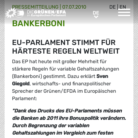
PRESSE­MITTEILUNG
|
07.07.2010
DE
|
EN
Greens/EFA Home
DE
DE
BANKERBONI
EU-PARLAMENT STIMMT FÜR
HÄRTESTE REGELN WELTWEIT
Das EP hat heute mit großer Mehrheit für
stärkere Regeln für variable Gehaltszahlungen
(Bankerboni) gestimmt. Dazu erklärt
Sven
Giegold
, wirtschafts- und finanzpolitischer
Sprecher der Grünen/EFDA im Europäischen
Parlament:
"Dank des Drucks des EU-Parlaments müssen
die Banken ab 2011 ihre Bonuspolitik verändern.
Durch Begrenzung der variablen
Gehaltszahlungen im Vergleich zum festen