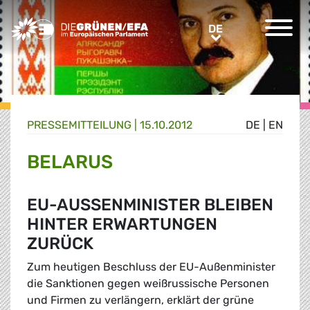
Greens/EFA Home
DE
DE
PRESSE­MITTEILUNG
|
15.10.2012
DE
|
EN
BELARUS
EU-AUSSENMINISTER BLEIBEN H
INTER ERWARTUNGEN Z
URÜCK
Zum heutigen Beschluss der EU-Außenminister
die Sanktionen gegen weißrussische Personen
und Firmen zu verlängern, erklärt der grüne