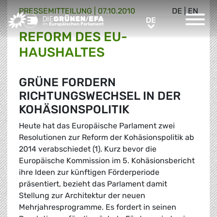
PRESSE­MITTEILUNG
|
07.10.2010
DE
|
EN
Greens/EFA Home
DE
DE
REFORM DES EU-
HAUSHALTES
GRÜNE FORDERN
RICHTUNGSWECHSEL IN DER
KOHÄSIONSPOLITIK
Heute hat das Europäische Parlament zwei
Resolutionen zur Reform der Kohäsionspolitik ab
2014 verabschiedet (1). Kurz bevor die
Europäische Kommission im 5. Kohäsionsbericht
ihre Ideen zur künftigen Förderperiode
präsentiert, bezieht das Parlament damit
Stellung zur Architektur der neuen
Mehrjahresprogramme. Es fordert in seinen