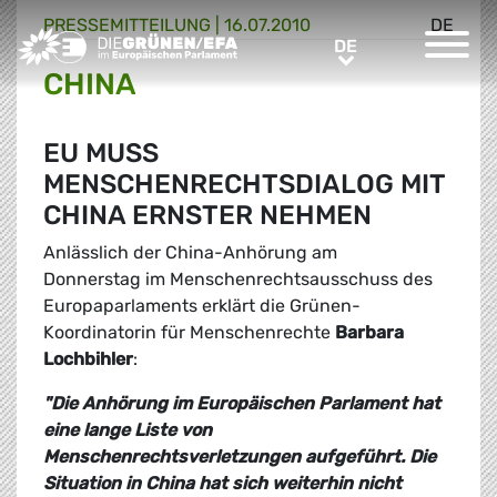
PRESSE­MITTEILUNG
|
16.07.2010
DE
Greens/EFA Home
DE
DE
CHINA
EU MUSS
MENSCHENRECHTSDIALOG MIT
CHINA ERNSTER NEHMEN
Anlässlich der China-Anhörung am
Donnerstag im Menschenrechtsausschuss des
Europaparlaments erklärt die Grünen-
Koordinatorin für Menschenrechte
Barbara
Lochbihler
:
"Die Anhörung im Europäischen Parlament hat
eine lange Liste von
Menschenrechtsverletzungen aufgeführt. Die
Situation in China hat sich weiterhin nicht