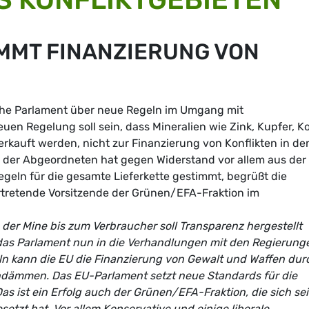
MMT FINANZIERUNG VON
he Parlament über neue Regeln im Umgang mit
euen Regelung soll sein, dass Mineralien wie Zink, Kupfer, K
verkauft werden, nicht zur Finanzierung von Konflikten in de
t der Abgeordneten hat gegen Widerstand vor allem aus der
egeln für die gesamte Lieferkette gestimmt, begrüßt die
ertretende Vorsitzende der Grünen/EFA-Fraktion im
der Mine bis zum Verbraucher soll Transparenz hergestellt
t das Parlament nun in die Verhandlungen mit den Regierung
eln kann die EU die Finanzierung von Gewalt und Waffen dur
eindämmen. Das EU-Parlament setzt neue Standards für die
as ist ein Erfolg auch der Grünen/EFA-Fraktion, die sich sei
etzt hat. Vor allem Konservative und einige liberale