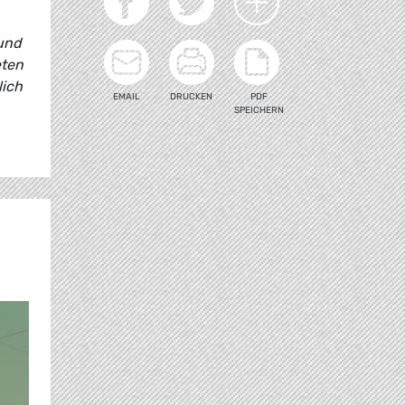
und
eten
lich
EMAIL
DRUCKEN
PDF
SPEICHERN