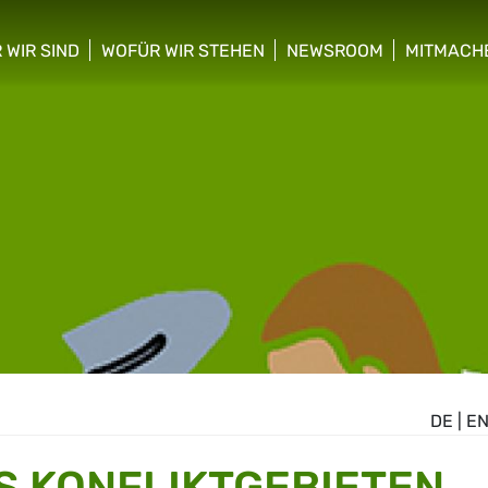
 WIR SIND
WOFÜR WIR STEHEN
NEWSROOM
MITMACH
w/hide sub menu
show/hide sub menu
show/hide sub menu
show/hid
DE
|
E
S KONFLIKTGEBIETEN