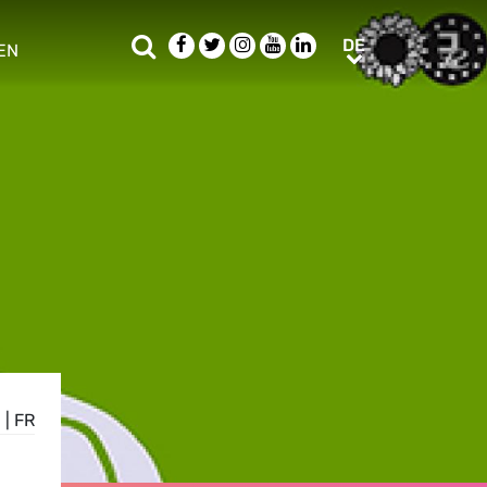
Suche
Facebook
Twitter
Instagram
Youtube
LinkedIn
DE
DE
EN
e sub menu
N
|
FR