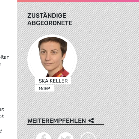
ZUSTÄNDIGE
ABGEORDNETE
oltan
n
SKA KELLER
MdEP
en
ch
WEITEREMPFEHLEN
t