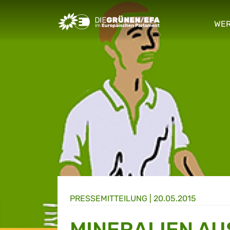
Greens/EFA Home
WER
sho
PRESSE­MITTEILUNG
|
20.05.2015
MINERALIEN AU