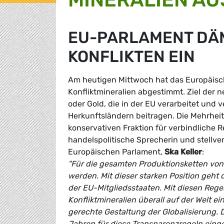
EU-PARLAMENT DÄ
KONFLIKTEN EIN
Am heutigen Mittwoch hat das Europäisc
Konfliktmineralien abgestimmt. Ziel der n
oder Gold, die in der EU verarbeitet und 
Herkunftsländern beitragen. Die Mehrhei
konservativen Fraktion für verbindliche R
handelspolitische Sprecherin und stellv
Europäischen Parlament,
Ska Keller
:
"Für die gesamten Produktionsketten von 
werden. Mit dieser starken Position geh
der EU-Mitgliedsstaaten. Mit diesen Reg
Konfliktmineralien überall auf der Welt 
gerechte Gestaltung der Globalisierung. D
Jahren für diese Transparenzregeln einges