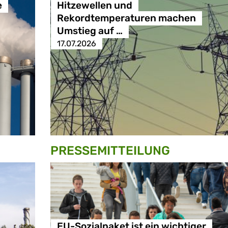
e
Hitzewellen und
Rekordtemperaturen machen
Umstieg auf …
17.07.2026
PRESSE­MITTEILUNG
EU-Sozialpaket ist ein wichtiger