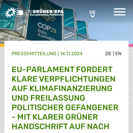
Greens/EFA Home
DE
DE
PRESSE­MITTEILUNG
|
14.11.2024
DE
|
EN
EU-PARLAMENT FORDERT
KLARE VERPFLICHTUNGEN
AUF KLIMAFINANZIERUNG
UND FREILASSUNG
POLITISCHER GEFANGENER
- MIT KLARER GRÜNER
HANDSCHRIFT AUF NACH