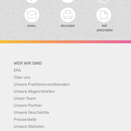
EMAIL
DRUCKEN
PDF
SPEICHERN
WER WIR SIND
EFA
Über uns
Unsere Fraktionsvorsitzenden
Unsere Abgeordneten
Unser Team
Unsere Partner
Unsere Geschichte
Pressestelle
Unsere Statuten