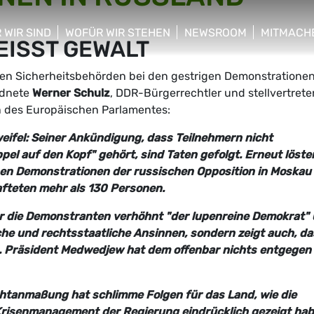
 WIR SIND
WOFÜR WIR STEHEN
NEWSROOM
MITMACH
EISST GEWALT
w/hide sub menu
show/hide sub menu
show/hide sub menu
show/hid
n Sicherheitsbehörden bei den gestrigen Demonstrationen
rdnete
Werner Schulz
, DDR-Bürgerrechtler und stellvertret
n des Europäischen Parlamentes:
weifel: Seiner Ankündigung, dass Teilnehmern nicht
l auf den Kopf" gehört, sind Taten gefolgt. Erneut löste
chen Demonstrationen der russischen Opposition in Moskau
fteten mehr als 130 Personen.
r die Demonstranten verhöhnt "der lupenreine Demokrat"
che und rechtsstaatliche Ansinnen, sondern zeigt auch, d
t. Präsident Medwedjew hat dem offenbar nichts entgegen
chtanmaßung hat schlimme Folgen für das Land, wie die
risenmanagement der Regierung eindrücklich gezeigt hab