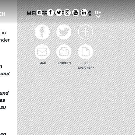
Suche
Facebook
Twitter
Instagram
Youtube
LinkedIn
DE
WEITEREMPFEHLEN
DE
EN
e sub menu
 in
ender
EMAIL
DRUCKEN
PDF
n
SPEICHERN
 und
 und
ass
 zu
en.