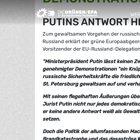
Greens/EFA Home
WER
PUTINS ANTWORT H
sho
Zum gewaltsamen Vorgehen der russische
Russland erklärt der grüne Europaabgeo
Vorsitzender der EU-Russland-Delegatio
"Ministerpräsident Putin lässt keinen Z
genehmigter Demonstrationen "ein Knüppe
russische Sicherheitskräfte die friedli
St. Petersburg gewaltsam auf und verha
Mit seinen flegelhaften Äußerungen übe
Jurist Putin nicht nur jedes demokratis
er keine andere Antwort weiß als Gewal
setzen.
Doch die Politik der allumfassenden Ma
Brandkatastrophe und das desaströse K