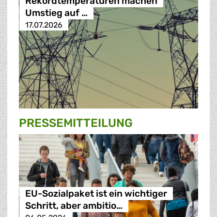
Rekordtemperaturen machen
Umstieg auf …
17.07.2026
PRESSE­MITTEILUNG
EU-Sozialpaket ist ein wichtiger
Schritt, aber ambitio…