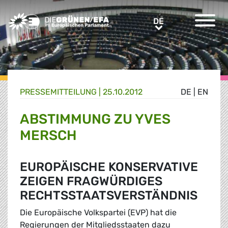
Greens/EFA Home
DE
DE
PRESSE­MITTEILUNG
|
25.10.2012
DE
|
EN
ABSTIMMUNG ZU YVES
MERSCH
EUROPÄISCHE KONSERVATIVE
ZEIGEN FRAGWÜRDIGES
RECHTSSTAATSVERSTÄNDNIS
Die Europäische Volkspartei (EVP) hat die
Regierungen der Mitgliedsstaaten dazu