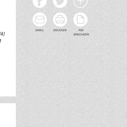
EMAIL
DRUCKEN
PDF
4)
SPEICHERN
t