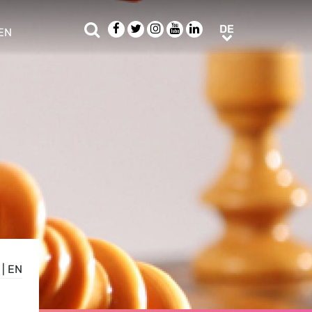
Suche
Facebook
Twitter
Instagram
Youtube
LinkedIn
DE
DE
EN
e sub menu
|
EN