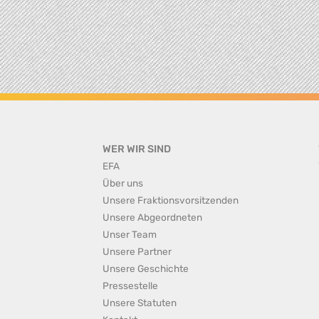
WER WIR SIND
EFA
Über uns
Unsere Fraktionsvorsitzenden
Unsere Abgeordneten
Unser Team
Unsere Partner
Unsere Geschichte
Pressestelle
Unsere Statuten