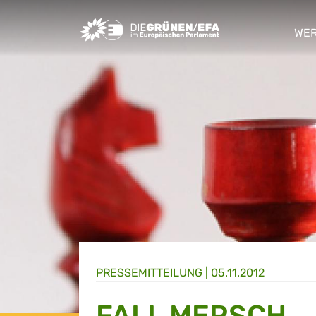
Greens/EFA Home
WER
sho
PRESSE­MITTEILUNG
|
05.11.2012
FALL MERSCH