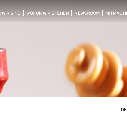
 WIR SIND
WOFÜR WIR STEHEN
NEWSROOM
MITMACH
w/hide sub menu
show/hide sub menu
show/hide sub menu
show/hid
DE