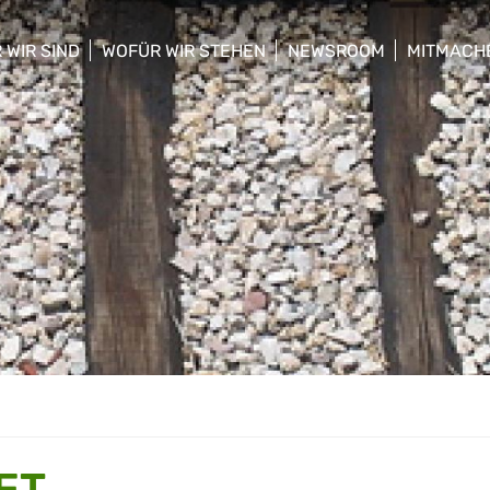
 WIR SIND
WOFÜR WIR STEHEN
NEWSROOM
MITMACH
w/hide sub menu
show/hide sub menu
show/hide sub menu
show/hid
ET