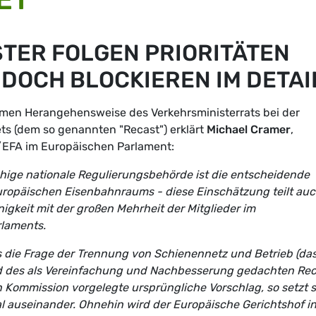
TER FOLGEN PRIORITÄTEN
 DOCH BLOCKIEREN IM DETAI
amen Herangehensweise des Verkehrsministerrats bei der
s (dem so genannten "Recast") erklärt
Michael Cramer
,
/EFA im Europäischen Parlament:
ige nationale Regulierungsbehörde ist die entscheidende
uropäischen Eisenbahnraums - diese Einschätzung teilt au
nigkeit mit der großen Mehrheit der Mitglieder im
laments.
ss die Frage der Trennung von Schienennetz und Betrieb (das
d des als Vereinfachung und Nachbesserung gedachten Rec
n Kommission vorgelegte ursprüngliche Vorschlag, so setzt s
al auseinander. Ohnehin wird der Europäische Gerichtshof i