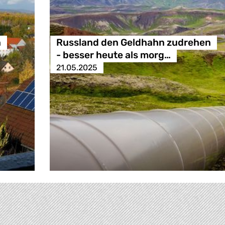
n
Russland den Geldhahn zudrehen
- besser heute als morg…
21.05.2025