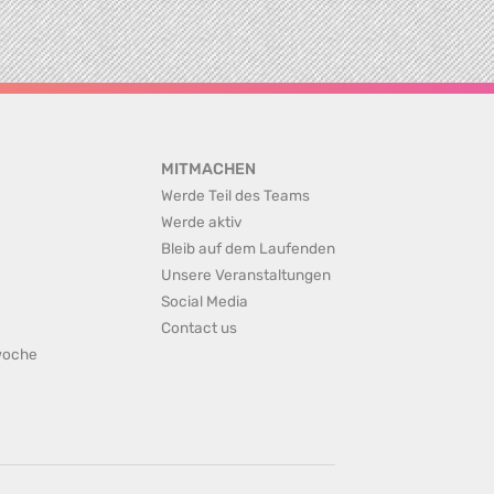
MITMACHEN
Werde Teil des Teams
Werde aktiv
Bleib auf dem Laufenden
Unsere Veranstaltungen
Social Media
Contact us
rwoche