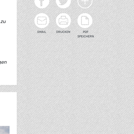
 zu
EMAIL
DRUCKEN
PDF
SPEICHERN
gen