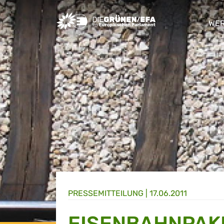
Greens/EFA Home
WER
sho
PRESSE­MITTEILUNG
|
17.06.2011
EISENBAHNPAK