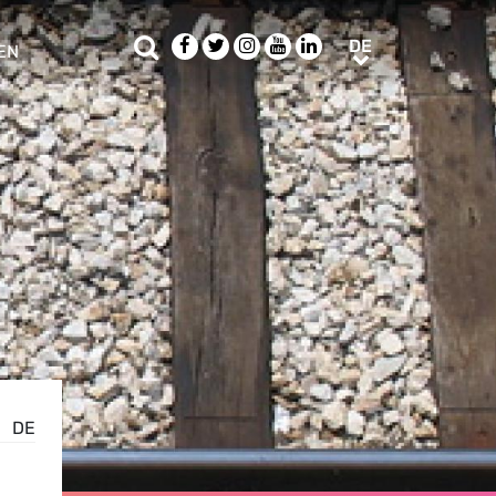
Suche
Facebook
Twitter
Instagram
Youtube
LinkedIn
DE
DE
EN
e sub menu
DE