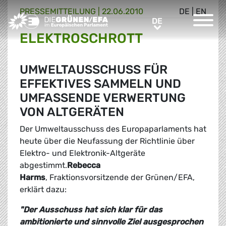
PRESSE­MITTEILUNG
|
22.06.2010
DE
|
EN
Greens/EFA Home
DE
DE
ELEKTROSCHROTT
UMWELTAUSSCHUSS FÜR
EFFEKTIVES SAMMELN UND
UMFASSENDE VERWERTUNG
VON ALTGERÄTEN
Der Umweltausschuss des Europaparlaments hat
heute über die Neufassung der Richtlinie über
Elektro- und Elektronik-Altgeräte
abgestimmt.
Rebecca
Harms
, Fraktionsvorsitzende der Grünen/EFA,
erklärt dazu:
"Der Ausschuss hat sich klar für das
ambitionierte und sinnvolle Ziel ausgesprochen