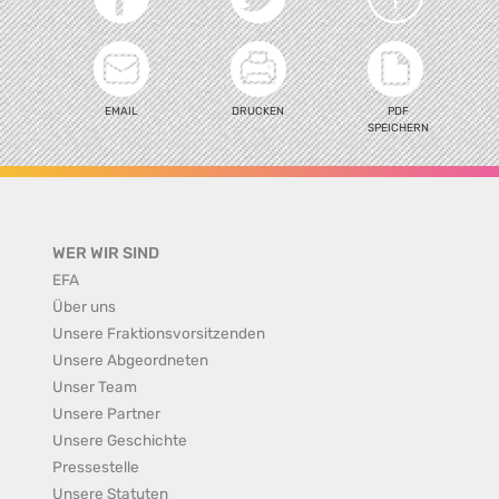
EMAIL
DRUCKEN
PDF
SPEICHERN
WER WIR SIND
EFA
Über uns
Unsere Fraktionsvorsitzenden
Unsere Abgeordneten
Unser Team
Unsere Partner
Unsere Geschichte
Pressestelle
Unsere Statuten