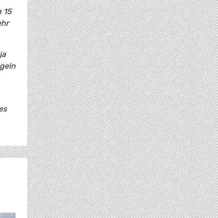
n 15
ehr
ja
egeln
es