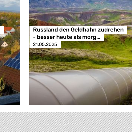
n
Russland den Geldhahn zudrehen
- besser heute als morg…
21.05.2025