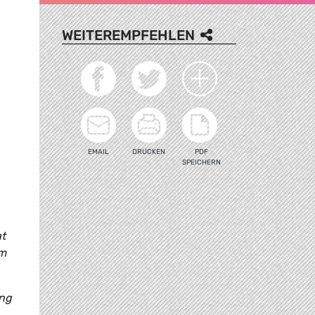
WEITEREMPFEHLEN
EMAIL
DRUCKEN
PDF
SPEICHERN
t
um
ung