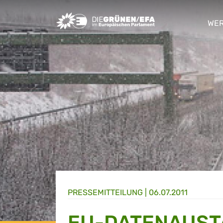
Greens/EFA Home
WER
sho
PRESSE­MITTEILUNG
|
06.07.2011
EU-DATENAUST