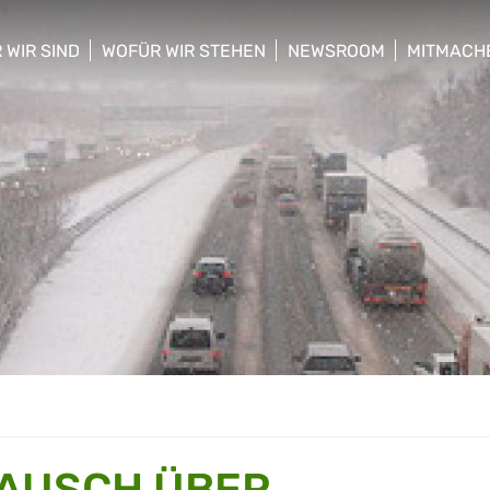
 WIR SIND
WOFÜR WIR STEHEN
NEWSROOM
MITMACH
w/hide sub menu
show/hide sub menu
show/hide sub menu
show/hid
AUSCH ÜBER