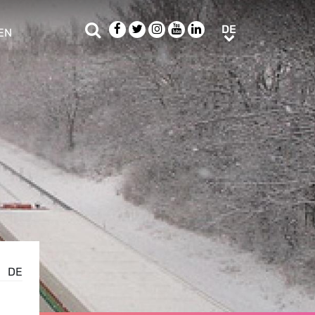
Suche
Facebook
Twitter
Instagram
Youtube
LinkedIn
DE
DE
EN
e sub menu
DE