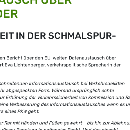
DER
IT IN DER SCHMALSPUR-
nen Bericht über den EU-weiten Datenaustausch über
 Eva Lichtenberger, verkehrspolitische Sprecherin der
schreitenden Informationsaustausch bei Verkehrsdelikten
ehr abgespeckten Form. Während ursprünglich echte
ur Erhöhung der Verkehrssicherheit von Kommission und Ra
ch eine Verbesserung des Informationsaustausches wenn es 
rs eines PKW geht.
er Rat mit Händen und Füßen gewehrt – bis hin zur Ablehn
dieser Regelung in nationales Recht. Und das obwohl