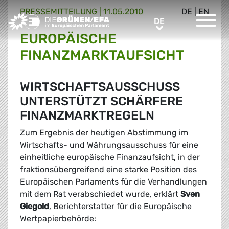
PRESSE­MITTEILUNG
|
11.05.2010
DE
|
EN
Greens/EFA Home
DE
DE
EUROPÄISCHE
FINANZMARKTAUFSICHT
WIRTSCHAFTSAUSSCHUSS
UNTERSTÜTZT SCHÄRFERE
FINANZMARKTREGELN
Zum Ergebnis der heutigen Abstimmung im
Wirtschafts- und Währungsausschuss für eine
einheitliche europäische Finanzaufsicht, in der
fraktionsübergreifend eine starke Position des
Europäischen Parlaments für die Verhandlungen
mit dem Rat verabschiedet wurde, erklärt
Sven
Giegold
, Berichterstatter für die Europäische
Wertpapierbehörde: