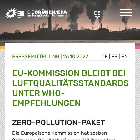
Greens/EFA Home
DE
DE
PRESSE­MITTEILUNG
|
26.10.2022
DE
|
FR
|
EN
EU-KOMMISSION BLEIBT BEI
LUFTQUALITÄTSSTANDARDS
UNTER WHO-
EMPFEHLUNGEN
ZERO-POLLUTION-PAKET
Die Europäische Kommission hat soeben