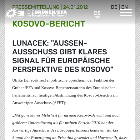
PRESSE­MITTEILUNG
|
24.01.2012
DE
|
EN
Greens/EFA Home
DE
DE
KOSOVO-BERICHT
LUNACEK: "AUSSEN-A
USSCHUSS GIBT KLARES S
IGNAL FÜR EUROPÄISCHE P
ERSPEKTIVE DES KOSOVO"
Ulrike Lunacek
, außenpolitische Sprecherin der Fraktion der
Grünen/EFA und Kosovo-Berichterstatterin des Europäischen
Parlaments, zur heutigen Abstimmung des Kosovo-Berichts im
Auswärtigen Ausschuss (AFET):
„Mit ganz klarer Mehrheit für meinen Kosovo-Bericht und noch
größerer Unterstützung als für meinen Bericht 2010 hat der
Auswärtige Ausschuss des Europaparlaments heute ein starkes
Signal der Ermutigung an Prishtina gesendet und klargestellt, dass