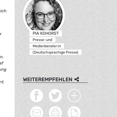
sich
PIA KOHORST
r
Presse-und
Medienberater:in
(Deutschsprachige Presse)
n.
af
dung
WEITEREMPFEHLEN
nt.