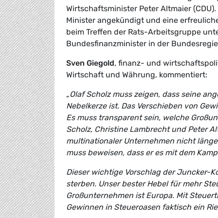
Wirtschaftsminister Peter Altmaier (CDU).
Minister angekündigt und eine erfreulich
beim Treffen der Rats-Arbeitsgruppe unter
Bundesfinanzminister in der Bundesregi
Sven Giegold
, finanz- und wirtschaftspo
Wirtschaft und Währung, kommentiert:
„Olaf Scholz muss zeigen, dass seine an
Nebelkerze ist. Das Verschieben von Gewi
Es muss transparent sein, welche Großun
Scholz, Christine Lambrecht und Peter A
multinationaler Unternehmen nicht länge
muss beweisen, dass er es mit dem Kam
Dieser wichtige Vorschlag der Juncker-K
sterben. Unser bester Hebel für mehr St
Großunternehmen ist Europa. Mit Steuer
Gewinnen in Steueroasen faktisch ein Ri