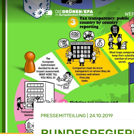
Greens/EFA Home
WER
sho
PRESSE­MITTEILUNG
|
24.10.2019
BUNDESREGIER