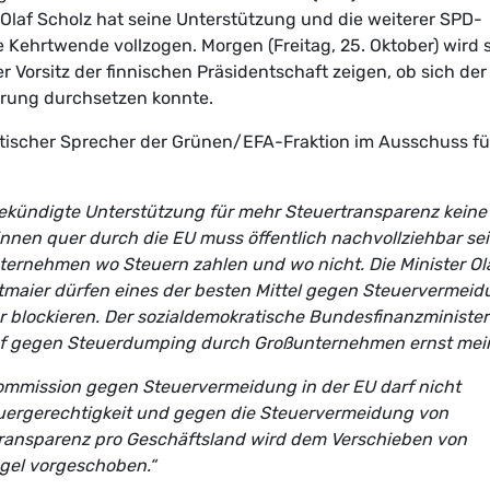
 Olaf Scholz hat seine Unterstützung und die weiterer SPD-
e Kehrtwende vollzogen. Morgen (Freitag, 25. Oktober) wird 
 Vorsitz der finnischen Präsidentschaft zeigen, ob sich der
erung durchsetzen konnte.
litischer Sprecher der Grünen/EFA-Fraktion im Ausschuss fü
gekündigte Unterstützung für mehr Steuertransparenz keine
nnen quer durch die EU muss öffentlich nachvollziehbar sei
ternehmen wo Steuern zahlen und wo nicht. Die Minister Ol
ltmaier dürfen eines der besten Mittel gegen Steuervermei
r blockieren. Der sozialdemokratische Bundesfinanzminister
pf gegen Steuerdumping durch Großunternehmen ernst mei
ommission gegen Steuervermeidung in der EU darf nicht
euergerechtigkeit und gegen die Steuervermeidung von
transparenz pro Geschäftsland wird dem Verschieben von
egel vorgeschoben.“