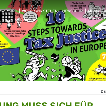
 WIR SIND
WOFÜR WIR STEHEN
NEWSROOM
MITMACH
w/hide sub menu
show/hide sub menu
show/hide sub menu
show/hid
DE
UNG MUSS SICH FÜR