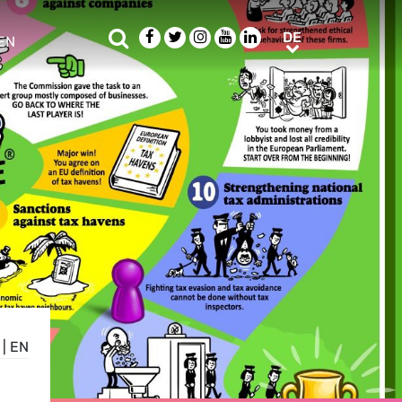
Suche
Facebook
Twitter
Instagram
Youtube
LinkedIn
DE
DE
EN
e sub menu
|
EN