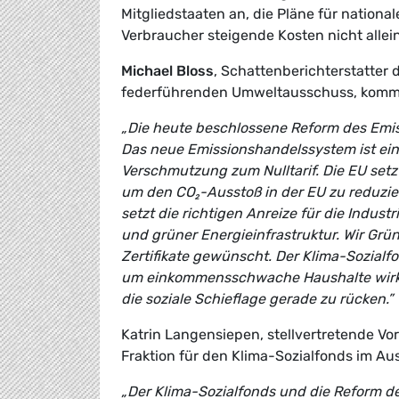
Mitgliedstaaten an, die Pläne für nation
Verbraucher steigende Kosten nicht alle
Michael Bloss
, Schattenberichterstatter
federführenden Umweltausschuss, komme
„Die heute beschlossene Reform des Emis
Das neue Emissionshandelssystem ist ein 
Verschmutzung zum Nulltarif. Die EU setz
um den CO₂-Ausstoß in der EU zu reduzie
setzt die richtigen Anreize für die Indus
und grüner Energieinfrastruktur. Wir Grü
Zertifikate gewünscht. Der Klima-Sozialfo
um einkommensschwache Haushalte wirkli
die soziale Schieflage gerade zu rücken.”
Katrin Langensiepen, stellvertretende V
Fraktion für den Klima-Sozialfonds im Au
„Der Klima-Sozialfonds und die Reform d