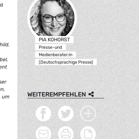
nd
PIA KOHORST
ild.
Presse-und
Medienberater:in
bel,
(Deutschsprachige Presse)
ent
ser
n,
WEITEREMPFEHLEN
, um