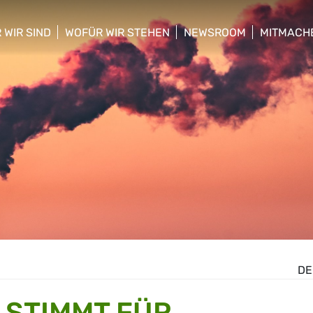
 WIR SIND
WOFÜR WIR STEHEN
NEWSROOM
MITMACH
w/hide sub menu
show/hide sub menu
show/hide sub menu
show/hid
DE
 STIMMT FÜR