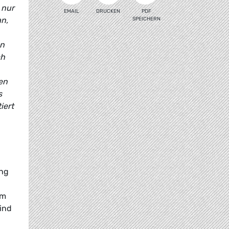
 nur
EMAIL
DRUCKEN
PDF
an,
SPEICHERN
nn
ch
en
s
iert
g
ung
um
ind