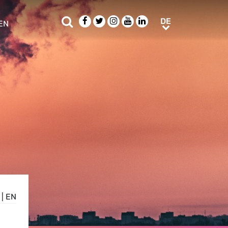
Suche
Facebook
Twitter
Instagram
Youtube
LinkedIn
DE
DE
EN
e sub menu
|
EN