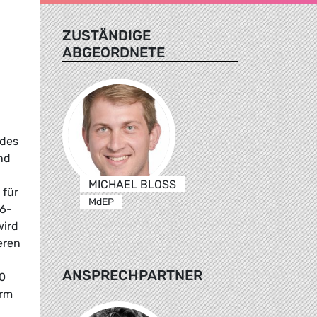
ZUSTÄNDIGE
ABGEORDNETE
 des
nd
MICHAEL BLOSS
 für
MdEP
26-
wird
eren
ANSPRECHPARTNER
40
orm