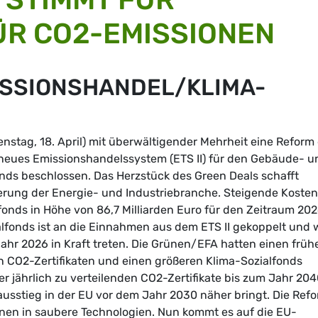
ÜR CO2-EMISSIONEN
ISSIONSHANDEL/KLIMA-
nstag, 18. April) mit überwältigender Mehrheit eine Reform
neues Emissionshandelssystem (ETS II) für den Gebäude- u
nds beschlossen. Das Herzstück des Green Deals schafft
ierung der Energie- und Industriebranche. Steigende Kosten
fonds in Höhe von 86,7 Milliarden Euro für den Zeitraum 20
lfonds ist an die Einnahmen aus dem ETS II gekoppelt und 
ahr 2026 in Kraft treten. Die Grünen/EFA hatten einen früh
n CO2-Zertifikaten und einen größeren Klima-Sozialfonds
er jährlich zu verteilenden CO2-Zertifikate bis zum Jahr 20
eausstieg in der EU vor dem Jahr 2030 näher bringt. Die Ref
tionen in saubere Technologien. Nun kommt es auf die EU-