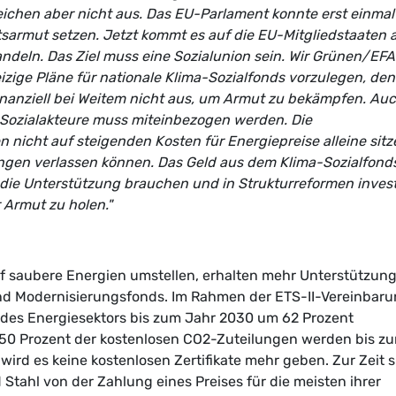
reichen aber nicht aus. Das EU-Parlament konnte erst einmal
sarmut setzen. Jetzt kommt es auf die EU-Mitgliedstaaten 
ndeln. Das Ziel muss eine Sozialunion sein. Wir Grünen/EFA
eizige Pläne für nationale Klima-Sozialfonds vorzulegen, de
 finanziell bei Weitem nicht aus, um Armut zu bekämpfen. Au
d Sozialakteure muss miteinbezogen werden. Die
nicht auf steigenden Kosten für Energiepreise alleine sitz
ungen verlassen können. Das Geld aus dem Klima-Sozialfond
die Unterstützung brauchen und in Strukturreformen invest
 Armut zu holen."
uf saubere Energien umstellen, erhalten mehr Unterstützun
nd Modernisierungsfonds. Im Rahmen der ETS-II-Vereinbar
 des Energiesektors bis zum Jahr 2030 um 62 Prozent
50 Prozent der kostenlosen CO2-Zuteilungen werden bis z
ird es keine kostenlosen Zertifikate mehr geben. Zur Zeit s
tahl von der Zahlung eines Preises für die meisten ihrer