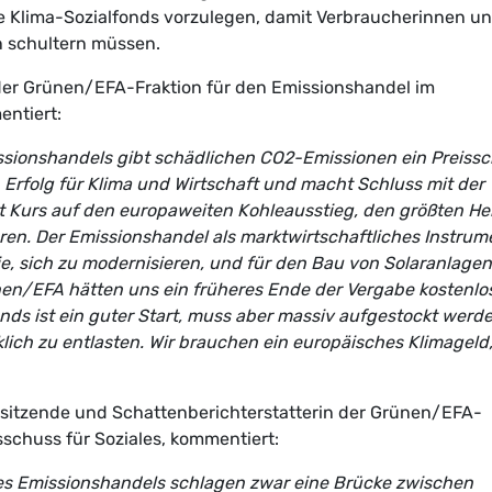
ale Klima-Sozialfonds vorzulegen, damit Verbraucherinnen u
in schultern müssen.
 der Grünen/EFA-Fraktion für den Emissionshandel im
ntiert:
sionshandels gibt schädlichen CO2-Emissionen ein Preissch
Erfolg für Klima und Wirtschaft und macht Schluss mit der
t Kurs auf den europaweiten Kohleausstieg, den größten He
ren. Der Emissionshandel als marktwirtschaftliches Instrum
trie, sich zu modernisieren, und für den Bau von Solaranlagen
nen/EFA hätten uns ein früheres Ende der Vergabe kostenlo
nds ist ein guter Start, muss aber massiv aufgestockt werde
ch zu entlasten. Wir brauchen ein europäisches Klimageld
orsitzende und Schattenberichterstatterin der Grünen/EFA-
sschuss für Soziales, kommentiert:
es Emissionshandels schlagen zwar eine Brücke zwischen