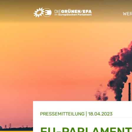
Greens/EFA Home
WER
sho
PRESSE­MITTEILUNG
|
18.04.2023
EU-PARLAMENT