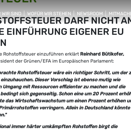
 WIR SIND
WOFÜR WIR STEHEN
NEWSROOM
MITMACH
TOFFSTEUER DARF NICHT A
w/hide sub menu
show/hide sub menu
show/hide sub menu
show/hid
IE EINFÜHRUNG EIGENER EU
RN
 Rohstoffsteuer einzuführen erklärt
Reinhard Bütikofer,
räsident der Grünen/EFA im Europäischen Parlament:
rachte Rohstoffsteuer wäre ein richtiger Schritt, um der 
 einzuhauchen. Dieser Vorschlag ist ebenso mutig wie
n Umgang mit Ressourcen effizienter zu machen und die
 bedingt sich gegenseitig. Schon eine um 20 Prozent erhö
nte das Wirtschaftswachstum um einen Prozent erhöhen u
Primärrohstoffen verringern. Allein in Deutschland könnte
n."
tional immer härter umkämpften Rohstoffen birgt die