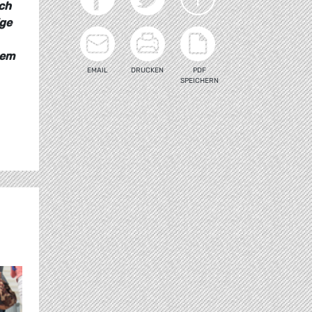
ch
ige
rem
EMAIL
DRUCKEN
PDF
SPEICHERN