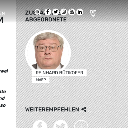
Suche
Facebook
Twitter
Instagram
Youtube
LinkedIn
DE
ZUSTÄNDIGE
DE
EN
M
ABGEORDNETE
e sub menu
zwei
REINHARD BÜTIKOFER
MdEP
hte
nd
 so
WEITEREMPFEHLEN