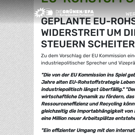
Greens/EFA Home
WER
GEPLANTE EU-ROHS
sho
WIDERSTREIT UM D
STEUERN SCHEITE
Zu dem Vorschlag der EU Kommission eine
industriepolitischer Sprecher und Vizep
"Die von der EU Kommission ins Spiel geb
Jahre alten EU-Rohstoffstrategie Leben
industriepolitisch längst überfällig."
"De
wirtschaftliche Dynamik zu fördern, das
Ressourceneffizienz und Recycling kön
gleichzeitig die Importabhängigkeit von 
eine Million neuer Arbeitsplätze entstehe
"Ein effizienter Umgang mit den interna