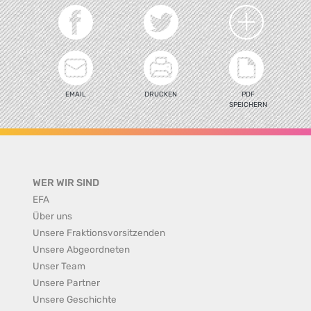
EMAIL
DRUCKEN
PDF
SPEICHERN
WER WIR SIND
EFA
Über uns
Unsere Fraktionsvorsitzenden
Unsere Abgeordneten
Unser Team
Unsere Partner
Unsere Geschichte