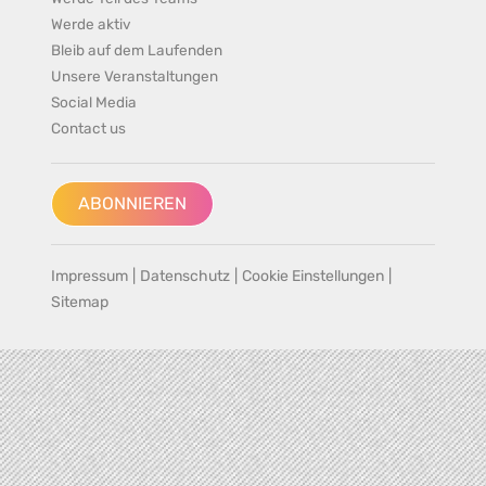
Werde aktiv
Bleib auf dem Laufenden
Unsere Veranstaltungen
Social Media
Contact us
ABONNIEREN
Impressum
|
Datenschutz
|
Cookie Einstellungen
|
Sitemap