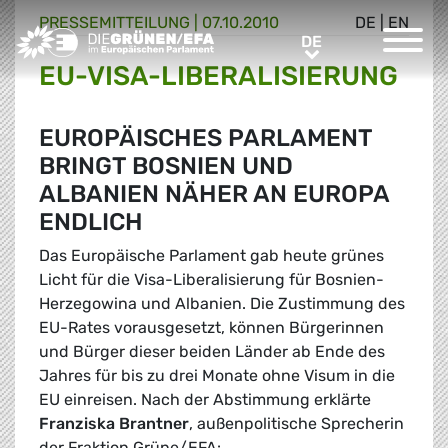
PRESSE­MITTEILUNG
|
07.10.2010
DE
|
EN
Greens/EFA Home
DE
DE
EU-VISA-LIBERALISIERUNG
EUROPÄISCHES PARLAMENT
BRINGT BOSNIEN UND
ALBANIEN NÄHER AN EUROPA 
ENDLICH
Das Europäische Parlament gab heute grünes
Licht für die Visa-Liberalisierung für Bosnien-
Herzegowina und Albanien. Die Zustimmung des
EU-Rates vorausgesetzt, können Bürgerinnen
und Bürger dieser beiden Länder ab Ende des
Jahres für bis zu drei Monate ohne Visum in die
EU einreisen. Nach der Abstimmung erklärte
Franziska Brantner
, außenpolitische Sprecherin
der Fraktion Grüne/EFA: