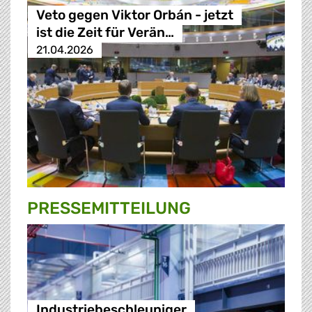
Veto gegen Viktor Orbán - jetzt
ist die Zeit für Verän…
21.04.2026
PRESSE­MITTEILUNG
Industriebeschleuniger