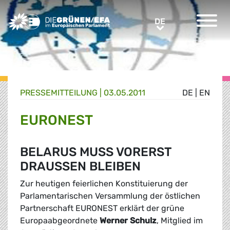
Greens/EFA Home
DE
DE
PRESSE­MITTEILUNG
|
03.05.2011
DE
|
EN
EURONEST
BELARUS MUSS VORERST
DRAUSSEN BLEIBEN
Zur heutigen feierlichen Konstituierung der
Parlamentarischen Versammlung der östlichen
Partnerschaft EURONEST erklärt der grüne
Europaabgeordnete
Werner Schulz
, Mitglied im