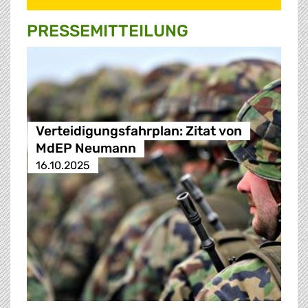
PRESSE­MITTEILUNG
Verteidigungsfahrplan: Zitat von
MdEP Neumann
16.10.2025