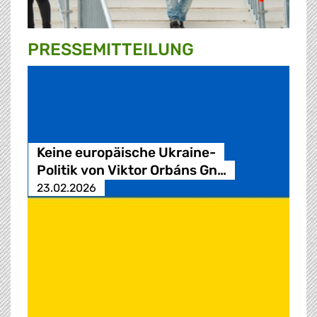
PRESSE­MITTEILUNG
Keine europäische Ukraine-
Politik von Viktor Orbáns Gn…
23.02.2026