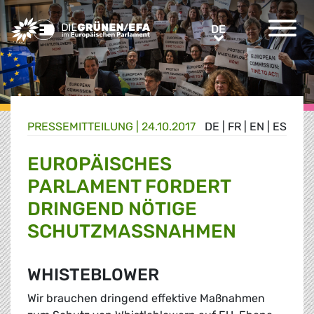
Greens/EFA Home
DE
DE
PRESSE­MITTEILUNG
|
24.10.2017
DE
|
FR
|
EN
|
ES
EUROPÄISCHES
PARLAMENT FORDERT
DRINGEND NÖTIGE
SCHUTZMASSNAHMEN
WHISTEBLOWER
Wir brauchen dringend effektive Maßnahmen