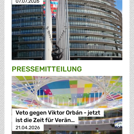
07.07.2026
PRESSE­MITTEILUNG
Veto gegen Viktor Orbán - jetzt
ist die Zeit für Verän…
21.04.2026