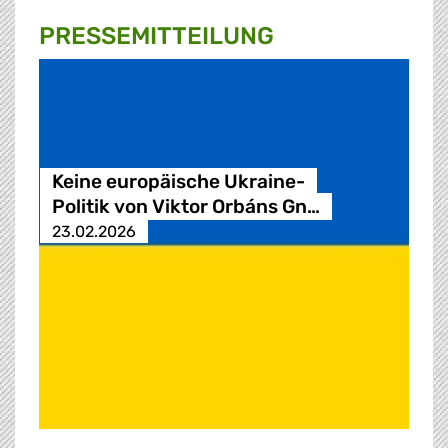
PRESSE­MITTEILUNG
Keine europäische Ukraine-
Politik von Viktor Orbáns Gn…
23.02.2026