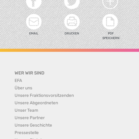
EMAIL
DRUCKEN
PDF
SPEICHERN
WER WIR SIND
EFA
Über uns
Unsere Fraktionsvorsitzenden
Unsere Abgeordneten
Unser Team
Unsere Partner
Unsere Geschichte
Pressestelle