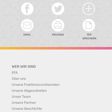
EMAIL
DRUCKEN
PDF
SPEICHERN
WER WIR SIND
EFA
Über uns
Unsere Fraktionsvorsitzenden
Unsere Abgeordneten
Unser Team
Unsere Partner
Unsere Geschichte