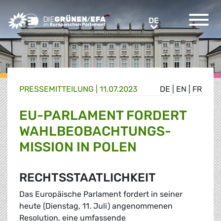
Greens/EFA Home
DE
DE
PRESSE­MITTEILUNG
|
11.07.2023
DE
|
EN
|
FR
EU-PARLAMENT FORDERT
WAHLBEOBACHTUNGS-
MISSION IN POLEN
RECHTSSTAATLICHKEIT
Das Europäische Parlament fordert in seiner
heute (Dienstag, 11. Juli) angenommenen
Resolution, eine umfassende