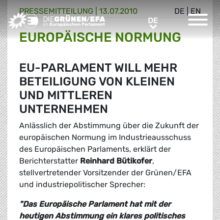
PRESSE­MITTEILUNG
|
13.07.2010
DE
|
EN
Greens/EFA Home
DE
DE
EUROPÄISCHE NORMUNG
EU-PARLAMENT WILL MEHR
BETEILIGUNG VON KLEINEN
UND MITTLEREN
UNTERNEHMEN
Anlässlich der Abstimmung über die Zukunft der
europäischen Normung im Industrieausschuss
des Europäischen Parlaments, erklärt der
Berichterstatter
Reinhard Bütikofer
,
stellvertretender Vorsitzender der Grünen/EFA
und industriepolitischer Sprecher:
"Das Europäische Parlament hat mit der
heutigen Abstimmung ein klares politisches