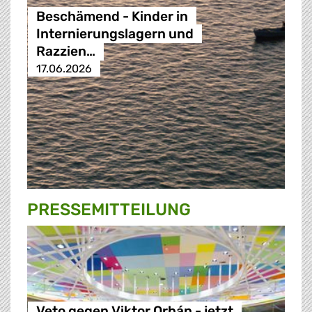
Beschämend - Kinder in
Internierungslagern und
Razzien…
17.06.2026
PRESSE­MITTEILUNG
Veto gegen Viktor Orbán - jetzt