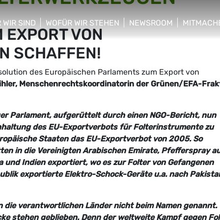
 WIR SIND
WOFÜR WIR STEHEN
NEWSROOM
MITMACH
 EXPORT VON
w/hide sub menu
show/hide sub menu
show/hide sub menu
show/hid
N SCHAFFEN!
solution des Europäischen Parlaments zum Export von
ihler, Menschenrechtskoordinatorin der Grünen/EFA-Frak
er Parlament, aufgerüttelt durch einen NGO-Bericht, nun
haltung des EU-Exportverbots für Folterinstrumente zu
europäische Staaten das EU-Exportverbot von 2005. So
en in die Vereinigten Arabischen Emirate, Pfefferspray a
und Indien exportiert, wo es zur Folter von Gefangenen
blik exportierte Elektro-Schock-Geräte u.a. nach Pakista
on die verantwortlichen Länder nicht beim Namen genannt.
cke stehen geblieben. Denn der weltweite Kampf gegen Fol