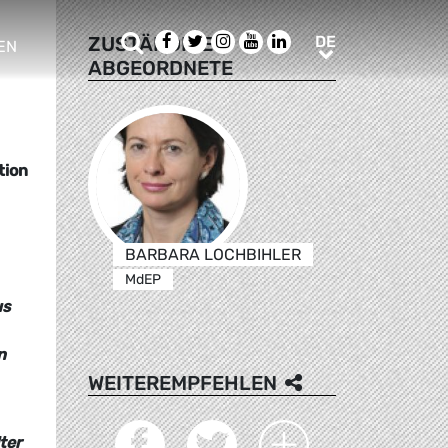
Suche
Facebook
Twitter
Instagram
Youtube
LinkedIn
DE
ZUSTÄNDIGE
DE
EN
ABGEORDNETE
e sub menu
tion
BARBARA LOCHBIHLER
MdEP
us
n
WEITEREMPFEHLEN
ter