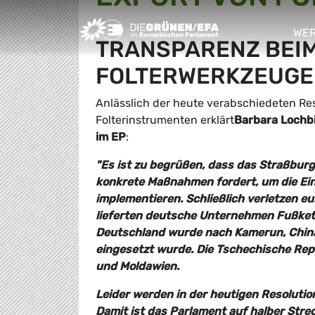
Greens/EFA Home
WER
TRANSPARENZ BEIM
sho
FOLTERWERKZEUGE
Anlässlich der heute verabschiedeten Re
Folterinstrumenten erklärt
Barbara Lochb
im EP
:
"Es ist zu begrüßen, dass das Straßburg
konkrete Maßnahmen fordert, um die Ein
implementieren. Schließlich verletzen 
lieferten deutsche Unternehmen Fußkett
Deutschland wurde nach Kamerun, China 
eingesetzt wurde. Die Tschechische Repu
und Moldawien.
Leider werden in der heutigen Resoluti
Damit ist das Parlament auf halber Stre