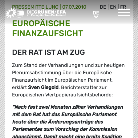
PRESSE­MITTEILUNG
|
07.07.2010
DE
|
EN
|
FR
Greens/EFA Home
DE
DE
EUROPÄISCHE
FINANZAUFSICHT
DER RAT IST AM ZUG
Zum Stand der Verhandlungen und zur heutigen
Plenumsabstimmung über die Europäische
Finanzaufsicht im Europäischen Parlament,
erklärt
Sven Giegold
, Berichterstatter zur
Europäischen Wertpapieraufsichtsbehörde:
"Nach fast zwei Monaten zäher Verhandlungen
mit dem Rat hat das Europäische Parlament
heute über die Änderungsanträge des
Parlamentes zum Vorschlag der Kommission
abgestimmt. Damit macht eine breite Koalition