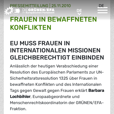
PRESSE­MITTEILUNG
|
25.11.2010
DE
Greens/EFA Home
DE
DE
FRAUEN IN BEWAFFNETEN
KONFLIKTEN
EU MUSS FRAUEN IN
INTERNATIONALEN MISSIONEN
GLEICHBERECHTIGT EINBINDEN
Anlässlich der heutigen Verabschiedung einer
Resolution des Europäischen Parlaments zur UN-
Sicherheitsratsresolution 1325 über Frauen in
bewaffneten Konflikten und des Internationalen
Tags gegen Gewalt gegen Frauen erklärt
Barbara
Lochbihler
, Europaabgeordnete und
Menschenrechtskoordinatorin der GRÜNEN/EFA-
Fraktion.