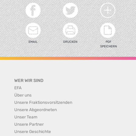
EMAIL
DRUCKEN
PDF
SPEICHERN
WER WIR SIND
EFA
Über uns
Unsere Fraktionsvorsitzenden
Unsere Abgeordneten
Unser Team
Unsere Partner
Unsere Geschichte