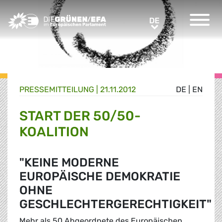
Greens/EFA Home
DE
DE
PRESSE­MITTEILUNG
|
21.11.2012
DE
|
EN
START DER 50/50-
KOALITION
"KEINE MODERNE
EUROPÄISCHE DEMOKRATIE
OHNE
GESCHLECHTERGERECHTIGKEIT"
Mehr als 50 Abgeordnete des Europäischen