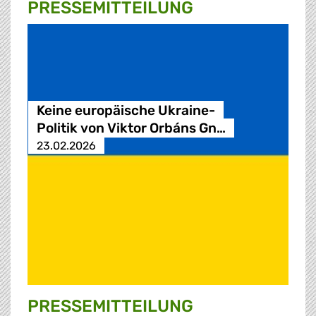
PRESSE­MITTEILUNG
Keine europäische Ukraine-
Politik von Viktor Orbáns Gn…
23.02.2026
PRESSE­MITTEILUNG