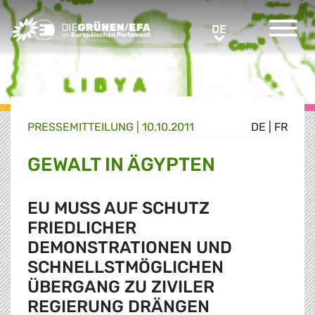
Greens/EFA Home
DE
DE
PRESSE­MITTEILUNG
|
10.10.2011
DE
|
FR
GEWALT IN ÄGYPTEN
EU MUSS AUF SCHUTZ
FRIEDLICHER
DEMONSTRATIONEN UND
SCHNELLSTMÖGLICHEN
ÜBERGANG ZU ZIVILER
REGIERUNG DRÄNGEN