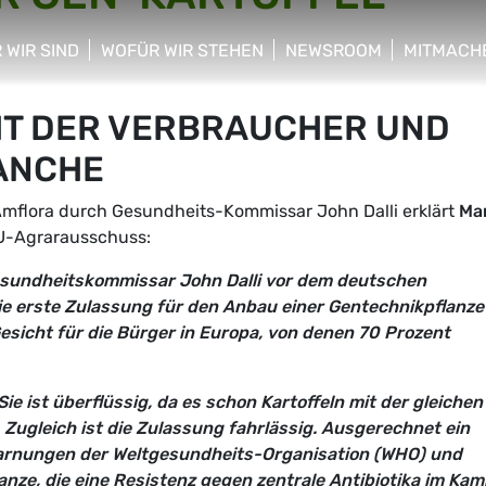
 WIR SIND
WOFÜR WIR STEHEN
NEWSROOM
MITMACH
w/hide sub menu
show/hide sub menu
show/hide sub menu
show/hid
HT DER VERBRAUCHER UND
ANCHE
Amflora durch Gesundheits-Kommissar John Dalli erklärt
Mar
EU-Agrarausschuss:
sundheitskommissar John Dalli vor dem deutschen
e erste Zulassung für den Anbau einer Gentechnikpflanze 
Gesicht für die Bürger in Europa, von denen 70 Prozent
ie ist überflüssig, da es schon Kartoffeln mit der gleichen
 Zugleich ist die Zulassung fahrlässig. Ausgerechnet ein
arnungen der Weltgesundheits-Organisation (WHO) und
anze, die eine Resistenz gegen zentrale Antibiotika im Kam