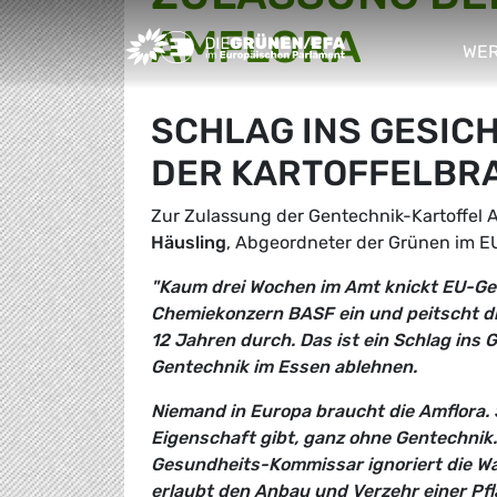
AMFLORA
Greens/EFA Home
WER
sho
SCHLAG INS GESIC
DER KARTOFFELBR
Zur Zulassung der Gentechnik-Kartoffel 
Häusling
, Abgeordneter der Grünen im 
"Kaum drei Wochen im Amt knickt EU-Ge
Chemiekonzern BASF ein und peitscht di
12 Jahren durch. Das ist ein Schlag ins 
Gentechnik im Essen ablehnen.
Niemand in Europa braucht die Amflora. S
Eigenschaft gibt, ganz ohne Gentechnik.
Gesundheits-Kommissar ignoriert die W
erlaubt den Anbau und Verzehr einer Pfl