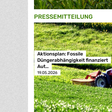
PRESSE­MITTEILUNG
Aktionsplan: Fossile
Düngerabhängigkeit finanziert
Aut…
19.05.2026