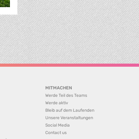
MITMACHEN
Werde Teil des Teams
Werde aktiv
Bleib auf dem Laufenden
Unsere Veranstaltungen
Social Media
Contact us