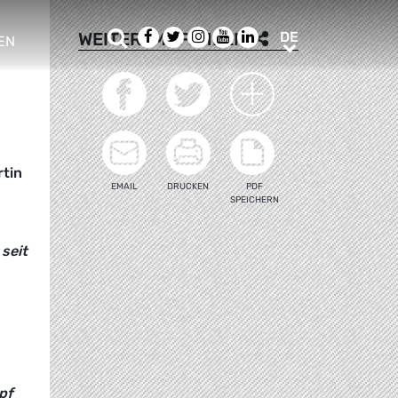
Suche
Facebook
Twitter
Instagram
Youtube
LinkedIn
DE
WEITEREMPFEHLEN
DE
EN
e sub menu
tin
EMAIL
DRUCKEN
PDF
SPEICHERN
seit
pf