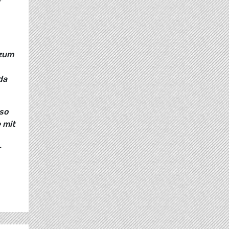
 zum
da
so
 mit
r