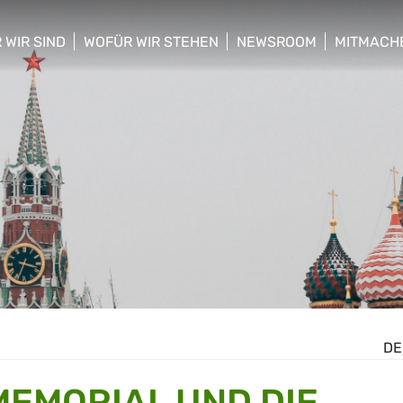
 WIR SIND
WOFÜR WIR STEHEN
NEWSROOM
MITMACH
w/hide sub menu
show/hide sub menu
show/hide sub menu
show/hid
DE
MEMORIAL UND DIE