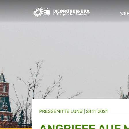
Greens/EFA Home
WER
sho
PRESSE­MITTEILUNG
|
24.11.2021
ANGRIFFE AUF 