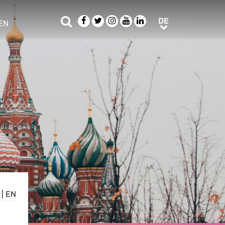
Suche
Facebook
Twitter
Instagram
Youtube
LinkedIn
DE
DE
EN
e sub menu
|
EN