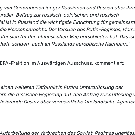
ung von Generationen junger Russinnen und Russen über ihre
großen Beitrag zur russisch-polnischen und russisch-
l ist in Russland die wichtigste Einrichtung für gemeinsa
 die Menschenrechte. Der Versuch des Putin-Regimes, Memo
tator sich für den chinesischen Weg entschieden hat. Das ist
schaft, sondern auch an Russlands europäische Nachbarn."
/EFA-Fraktion im Auswärtigen Ausschuss, kommentiert:
t einen weiteren Tiefpunkt in Putins Unterdrückung der
rdern die russische Regierung auf, den Antrag zur Auflösung 
isierende Gesetz über vermeintliche ‘ausländische Agenten
Aufarbeitung der Verbrechen des Sowjet-Regimes unerlässl