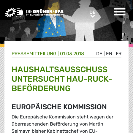
Greens/EFA Home
DE
DE
PRESSE­MITTEILUNG
|
01.03.2018
DE
|
EN
|
FR
HAUSHALTSAUSSCHUSS
UNTERSUCHT HAU-RUCK-
BEFÖRDERUNG
EUROPÄISCHE KOMMISSION
Die Europäische Kommission steht wegen der
überraschenden Beförderung von Martin
Selmayr, bisher Kabinettschef von EU-