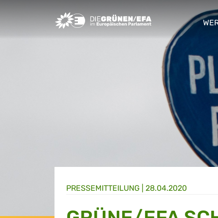
Greens/EFA Home
WER
sho
PRESSE­MITTEILUNG
|
28.04.2020
GRÜNE/EFA SC