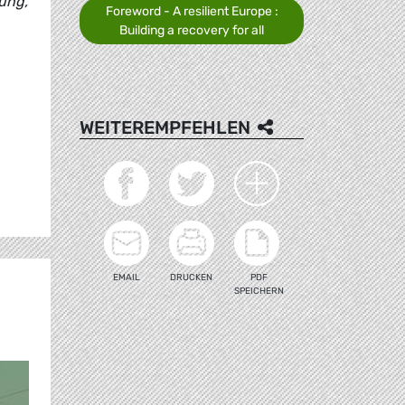
ung,
Foreword - A resilient Europe :
Building a recovery for all
WEITEREMPFEHLEN
EMAIL
DRUCKEN
PDF
SPEICHERN