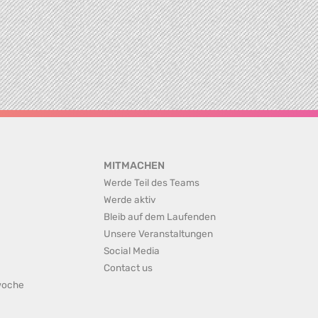
MITMACHEN
Werde Teil des Teams
Werde aktiv
Bleib auf dem Laufenden
Unsere Veranstaltungen
Social Media
Contact us
rwoche