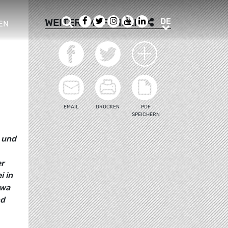
Suche
Facebook
Twitter
Instagram
Youtube
LinkedIn
DE
WEITEREMPFEHLEN
DE
EN
e sub menu
EMAIL
DRUCKEN
PDF
SPEICHERN
 und
er
i in
twa
nd