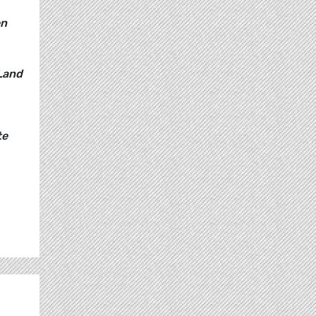
en
Land
te