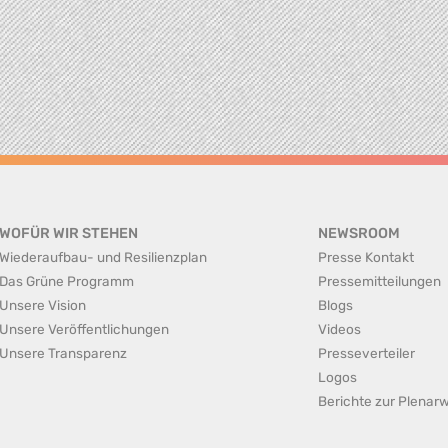
WOFÜR WIR STEHEN
NEWSROOM
Wiederaufbau- und Resilienzplan
Presse Kontakt
Das Grüne Programm
Pressemitteilungen
Unsere Vision
Blogs
Unsere Veröffentlichungen
Videos
Unsere Transparenz
Presseverteiler
Logos
Berichte zur Plena