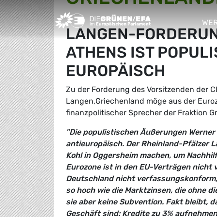
Greens/EFA Home
WER
LANGEN-FORDERUN
sho
ATHENS IST POPULI
EUROPÄISCH
Zu der Forderung des Vorsitzenden der
Langen,Griechenland möge aus der Eurozo
finanzpolitischer Sprecher der Fraktion
"Die populistischen Äußerungen Werner 
antieuropäisch. Der Rheinland-Pfälzer 
Kohl in Oggersheim machen, um Nachhilf
Eurozone ist in den EU-Verträgen nicht 
Deutschland nicht verfassungskonform, 
so hoch wie die Marktzinsen, die ohne di
sie aber keine Subvention. Fakt bleibt, 
Geschäft sind: Kredite zu 3% aufnehmen