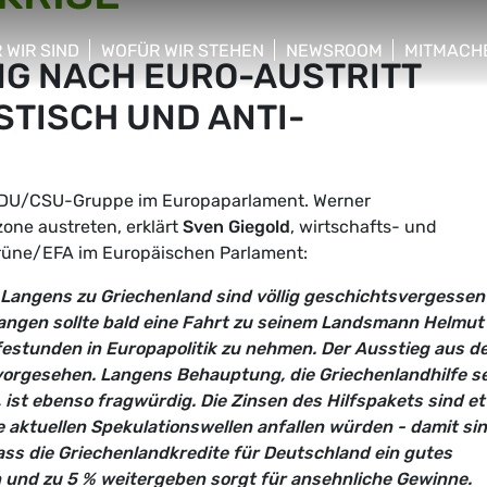
 WIR SIND
WOFÜR WIR STEHEN
NEWSROOM
MITMACH
G NACH EURO-AUSTRITT
w/hide sub menu
show/hide sub menu
show/hide sub menu
show/hid
STISCH UND ANTI-
 CDU/CSU-Gruppe im Europaparlament. Werner
ne austreten, erklärt
Sven Giegold
, wirtschafts- und
 Grüne/EFA im Europäischen Parlament:
Langens zu Griechenland sind völlig geschichtsvergessen
Langen sollte bald eine Fahrt zu seinem Landsmann Helmut
estunden in Europapolitik zu nehmen. Der Ausstieg aus d
vorgesehen. Langens Behauptung, die Griechenlandhilfe se
ist ebenso fragwürdig. Die Zinsen des Hilfspakets sind e
e aktuellen Spekulationswellen anfallen würden - damit si
dass die Griechenlandkredite für Deutschland ein gutes
 und zu 5 % weitergeben sorgt für ansehnliche Gewinne.