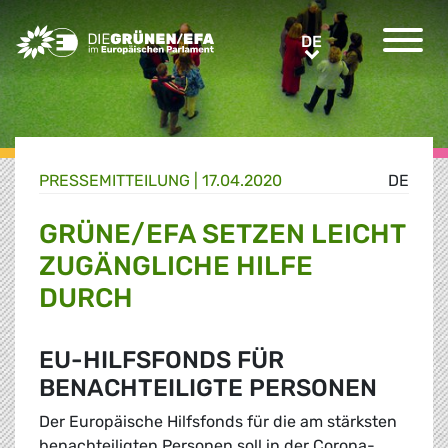
Greens/EFA Home
DE
DE
PRESSE­MITTEILUNG
|
17.04.2020
DE
GRÜNE/EFA SETZEN LEICHT
ZUGÄNGLICHE HILFE
DURCH
EU-HILFSFONDS FÜR
BENACHTEILIGTE PERSONEN
Der Europäische Hilfsfonds für die am stärksten
benachteiligten Personen soll in der Corona-