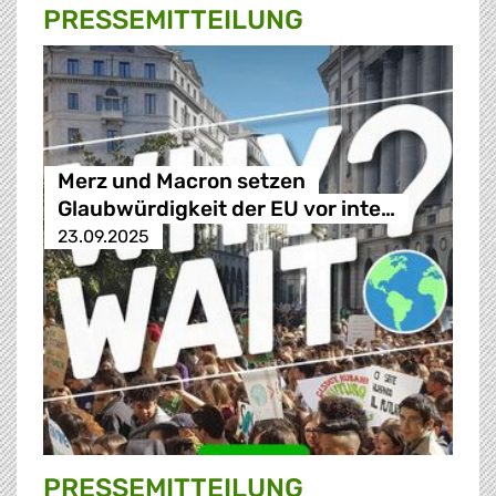
PRESSE­MITTEILUNG
Merz und Macron setzen
Glaubwürdigkeit der EU vor inte…
23.09.2025
PRESSE­MITTEILUNG