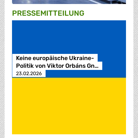
PRESSE­MITTEILUNG
Keine europäische Ukraine-
Politik von Viktor Orbáns Gn…
23.02.2026