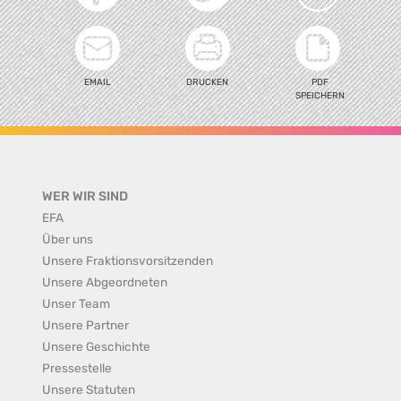
EMAIL
DRUCKEN
PDF
SPEICHERN
WER WIR SIND
EFA
Über uns
Unsere Fraktionsvorsitzenden
Unsere Abgeordneten
Unser Team
Unsere Partner
Unsere Geschichte
Pressestelle
Unsere Statuten