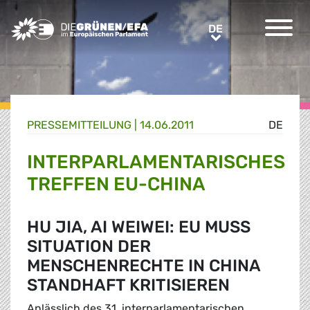
Greens/EFA Home
DE
DE
PRESSE­MITTEILUNG
|
14.06.2011
DE
INTERPARLAMENTARISCHES
TREFFEN EU-CHINA
HU JIA, AI WEIWEI: EU MUSS
SITUATION DER
MENSCHENRECHTE IN CHINA
STANDHAFT KRITISIEREN
Anlässlich des 31. interparlamentarischen