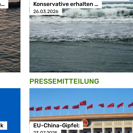
n…
Konservative erhalten …
26.03.2026
PRESSE­MITTEILUNG
ik
EU-China-Gipfel:
23.07.2025