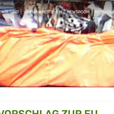
 WIR SIND
WOFÜR WIR STEHEN
NEWSROOM
MITMACH
w/hide sub menu
show/hide sub menu
show/hide sub menu
show/hid
 VORSCHLAG ZUR EU