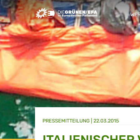
Greens/EFA Home
WER
sho
PRESSE­MITTEILUNG
|
22.03.2015
ITALIENISCHER