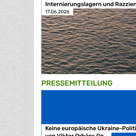
Internierungslagern und Razzie
17.06.2026
PRESSE­MITTEILUNG
Keine europäische Ukraine-Polit
von Viktor Orbáns Gn…