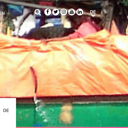
Suche
Facebook
Twitter
Instagram
Youtube
LinkedIn
DE
DE
EN
e sub menu
DE