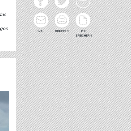
das
egen
EMAIL
DRUCKEN
PDF
SPEICHERN