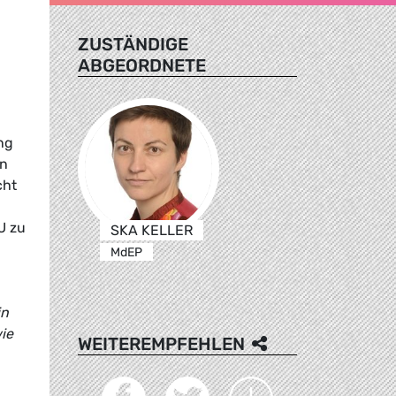
ZUSTÄNDIGE
ABGEORDNETE
ng
an
cht
U zu
SKA KELLER
MdEP
in
ie
WEITEREMPFEHLEN