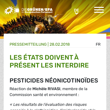
Greens/EFA Home
DE
DE
PRESSE­MITTEILUNG
|
28.02.2018
FR
LES ÉTATS DOIVENT À
PRÉSENT LES INTERDIRE
PESTICIDES NÉONICOTINOÏDES
Réaction de
Michèle RIVASI
, membre de la
Commission santé et environnement :
« Les résultats de l’évaluation des risques