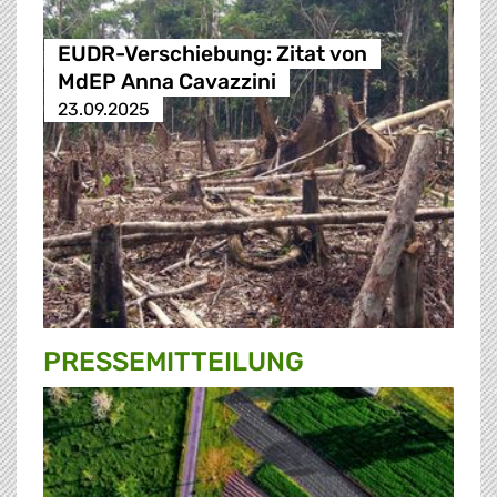
EUDR-Verschiebung: Zitat von
MdEP Anna Cavazzini
23.09.2025
PRESSE­MITTEILUNG