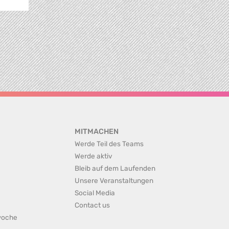
MITMACHEN
Werde Teil des Teams
Werde aktiv
Bleib auf dem Laufenden
Unsere Veranstaltungen
Social Media
Contact us
rwoche