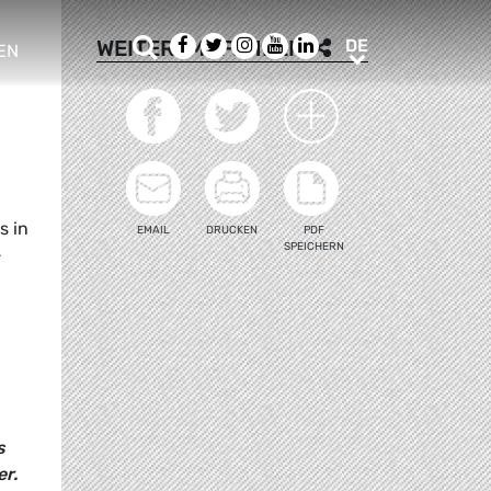
Suche
Facebook
Twitter
Instagram
Youtube
LinkedIn
DE
WEITEREMPFEHLEN
DE
EN
e sub menu
s in
EMAIL
DRUCKEN
PDF
SPEICHERN
-
s
er.