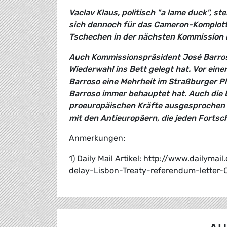
Vaclav Klaus, politisch "a lame duck", st
sich dennoch für das Cameron-Komplott 
Tschechen in der nächsten Kommission
Auch Kommissionspräsident José Barroso
Wiederwahl ins Bett gelegt hat. Vor ein
Barroso eine Mehrheit im Straßburger Ple
Barroso immer behauptet hat. Auch die Li
proeuropäischen Kräfte ausgesprochen ha
mit den Antieuropäern, die jeden Fortsch
Anmerkungen:
1) Daily Mail Artikel: http://www.dailym
delay-Lisbon-Treaty-referendum-letter-