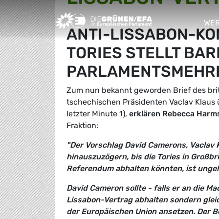
Greens/EFA Home
WER
ANTI-LISSABON-KO
sho
TORIES STELLT BA
PARLAMENTSMEHRH
Zum nun bekannt geworden Brief des bri
tschechischen Präsidenten Vaclav Klaus ü
letzter Minute 1),
erklären Rebecca Harm
Fraktion:
"Der Vorschlag David Camerons, Vaclav 
hinauszuzögern, bis die Tories in Großb
Referendum abhalten könnten, ist ungeh
David Cameron sollte - falls er an die 
Lissabon-Vertrag abhalten sondern glei
der Europäischen Union ansetzen. Der Be