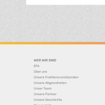
WER WIR SIND
EFA
Über uns
Unsere Fraktionsvorsitzenden
Unsere Abgeordneten
Unser Team
Unsere Partner
Unsere Geschichte