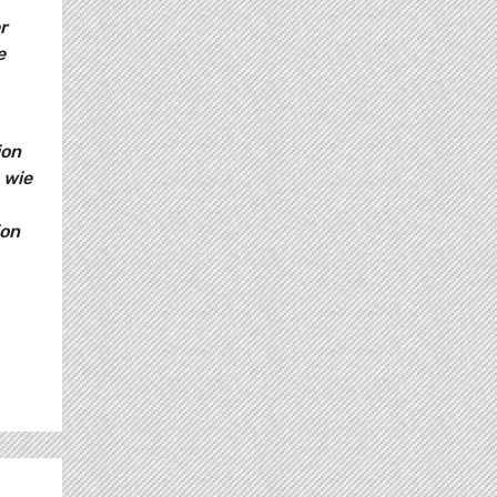
r
e
ion
 wie
ion