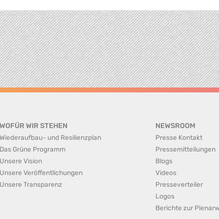
WOFÜR WIR STEHEN
NEWSROOM
Wiederaufbau- und Resilienzplan
Presse Kontakt
Das Grüne Programm
Pressemitteilungen
Unsere Vision
Blogs
Unsere Veröffentlichungen
Videos
Unsere Transparenz
Presseverteiler
Logos
Berichte zur Plena