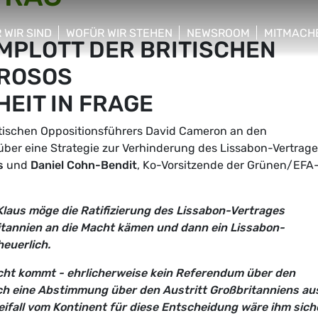
 WIR SIND
WOFÜR WIR STEHEN
NEWSROOM
MITMACH
MPLOTT DER BRITISCHEN
w/hide sub menu
show/hide sub menu
show/hide sub menu
show/hid
RROSOS
EIT IN FRAGE
tischen Oppositionsführers David Cameron an den
ber eine Strategie zur Verhinderung des Lissabon-Vertrage
s
und
Daniel Cohn-Bendit
, Ko-Vorsitzende der Grünen/EFA
Klaus möge die Ratifizierung des Lissabon-Vertrages
ritannien an die Macht kämen und dann ein Lissabon-
euerlich.
Macht kommt - ehrlicherweise kein Referendum über den
ch eine Abstimmung über den Austritt Großbritanniens au
ifall vom Kontinent für diese Entscheidung wäre ihm sich