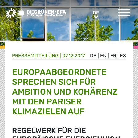
Greens/EFA Home
DE
DE
PRESSE­MITTEILUNG
|
07.12.2017
DE
|
EN
|
FR
|
ES
EUROPAABGEORDNETE
SPRECHEN SICH FÜR
AMBITION UND KOHÄRENZ
MIT DEN PARISER
KLIMAZIELEN AUF
REGELWERK FÜR DIE