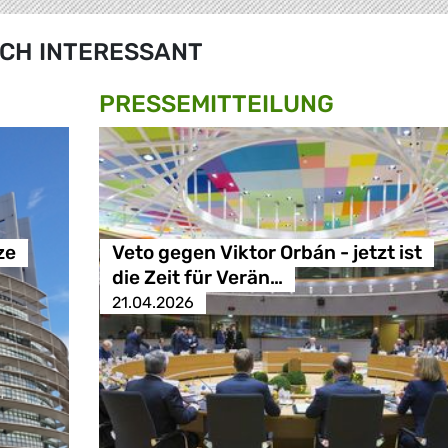
CH INTERESSANT
PRESSE­MITTEILUNG
ze
Veto gegen Viktor Orbán - jetzt ist
die Zeit für Verän…
21.04.2026