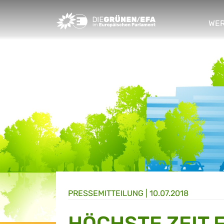
Greens/EFA Home
WER
sho
PRESSE­MITTEILUNG
|
10.07.2018
HÖCHSTE ZEIT 