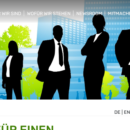
 WIR SIND
WOFÜR WIR STEHEN
NEWSROOM
MITMACH
w/hide sub menu
show/hide sub menu
show/hide sub menu
show/hid
DE
|
EN
FÜR EINEN