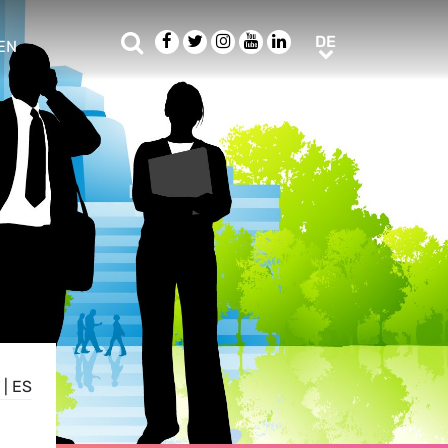
Suche
Facebook
Twitter
Instagram
Youtube
LinkedIn
DE
DE
EN
e sub menu
|
ES