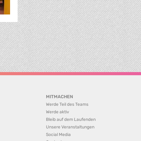
MITMACHEN
Werde Teil des Teams
Werde aktiv
Bleib auf dem Laufenden
Unsere Veranstaltungen
Social Media