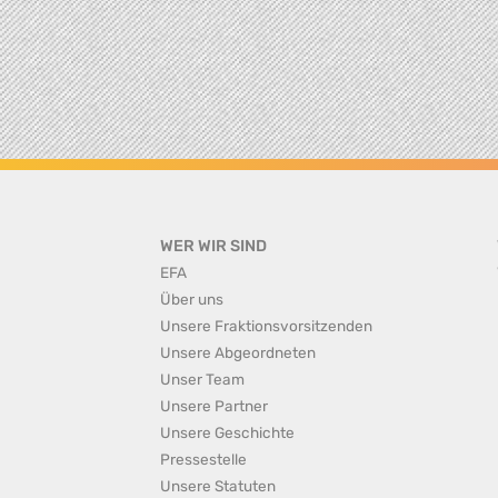
WER WIR SIND
EFA
Über uns
Unsere Fraktionsvorsitzenden
Unsere Abgeordneten
Unser Team
Unsere Partner
Unsere Geschichte
Pressestelle
Unsere Statuten