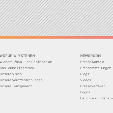
WOFÜR WIR STEHEN
NEWSROOM
Wiederaufbau- und Resilienzplan
Presse Kontakt
Das Grüne Programm
Pressemitteilungen
Unsere Vision
Blogs
Unsere Veröffentlichungen
Videos
Unsere Transparenz
Presseverteiler
Logos
Berichte zur Plena