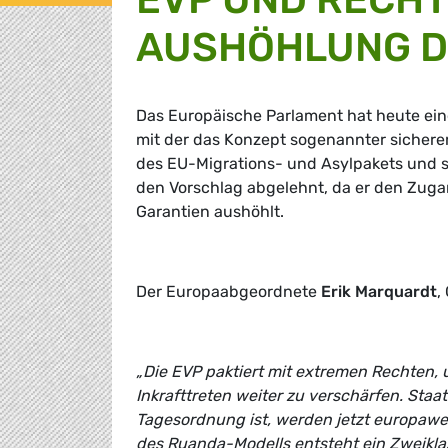
AUSHÖHLUNG D
Das Europäische Parlament hat heute ei
mit der das Konzept sogenannter sicherer 
des EU-Migrations- und Asylpakets und so
den Vorschlag abgelehnt, da er den Zugan
Garantien aushöhlt.
Der Europaabgeordnete
Erik Marquardt
,
„Die EVP paktiert mit extremen Rechten,
Inkrafttreten weiter zu verschärfen. Staa
Tagesordnung ist, werden jetzt europawei
des Ruanda-Modells entsteht ein Zweikla