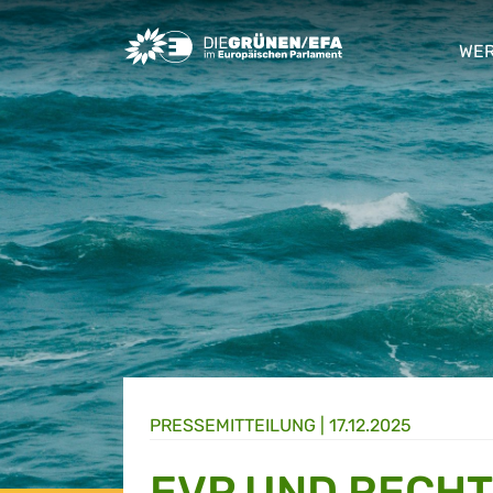
Greens/EFA Home
WER
sho
PRESSE­MITTEILUNG
|
17.12.2025
EVP UND RECHT