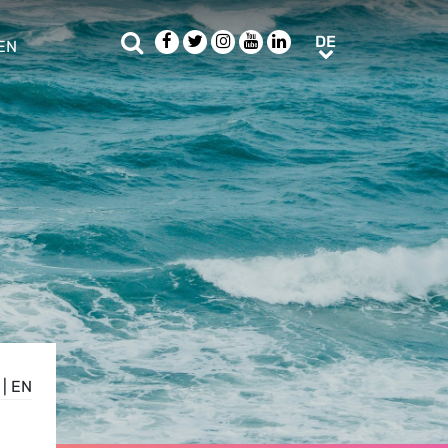
Suche
Facebook
Twitter
Instagram
Youtube
LinkedIn
DE
DE
EN
e sub menu
|
EN