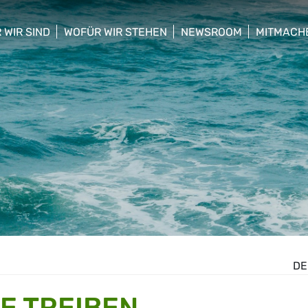
 WIR SIND
WOFÜR WIR STEHEN
NEWSROOM
MITMACH
w/hide sub menu
show/hide sub menu
show/hide sub menu
show/hid
DE
E TREIBEN