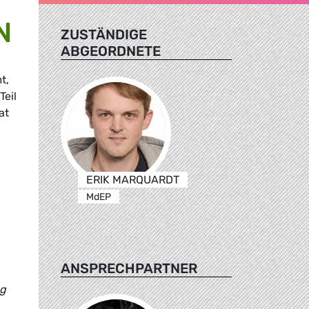
N
ZUSTÄNDIGE
ABGEORDNETE
t,
Teil
at
ERIK MARQUARDT
MdEP
ANSPRECHPARTNER
ng