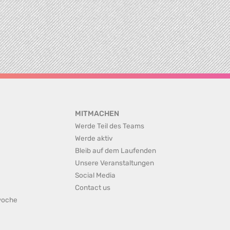
MITMACHEN
Werde Teil des Teams
Werde aktiv
Bleib auf dem Laufenden
Unsere Veranstaltungen
Social Media
Contact us
rwoche