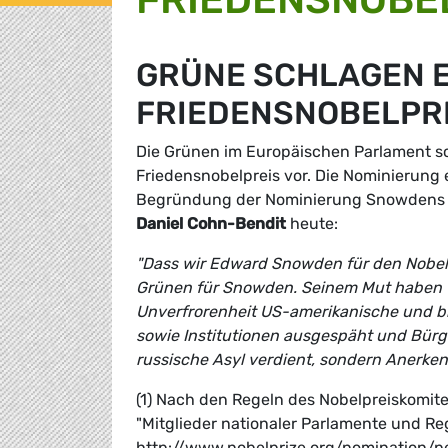
GRÜNE SCHLAGEN 
FRIEDENSNOBELPRE
Die Grünen im Europäischen Parlament 
Friedensnobelpreis vor. Die Nominierung 
Begründung der Nominierung Snowdens e
Daniel Cohn-Bendit
heute:
"Dass wir Edward Snowden für den Nobelpr
Grünen für Snowden. Seinem Mut haben wi
Unverfrorenheit US-amerikanische und b
sowie Institutionen ausgespäht und Bürge
russische Asyl verdient, sondern Anerke
(1) Nach den Regeln des Nobelpreiskomitees
"Mitglieder nationaler Parlamente und Re
http://www.nobelprize.org/nomination/p