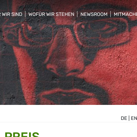
 WIR SIND
WOFÜR WIR STEHEN
NEWSROOM
MITMACH
w/hide sub menu
show/hide sub menu
show/hide sub menu
show/hid
DE
|
E
LPREIS