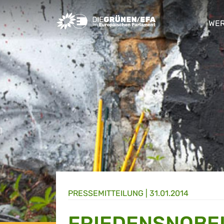
Greens/EFA Home
WER
sho
PRESSE­MITTEILUNG
|
31.01.2014
FRIEDENSNOBE