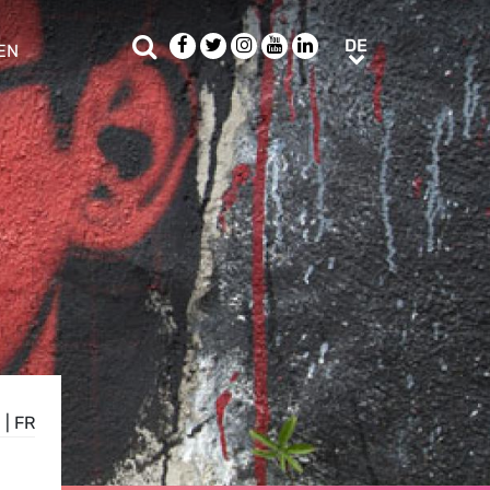
Suche
Facebook
Twitter
Instagram
Youtube
LinkedIn
DE
DE
EN
e sub menu
N
|
FR