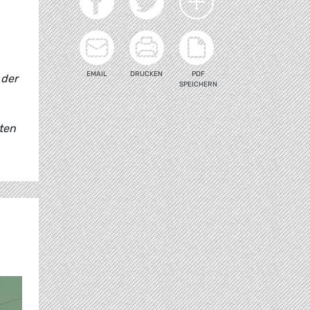
EMAIL
DRUCKEN
PDF
 der
SPEICHERN
sten