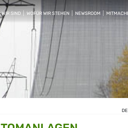
 WIR SIND
WOFÜR WIR STEHEN
NEWSROOM
MITMACH
w/hide sub menu
show/hide sub menu
show/hide sub menu
show/hid
DE
ATOMANLAGEN