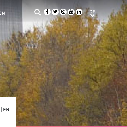
Suche
Facebook
Twitter
Instagram
Youtube
LinkedIn
DE
DE
EN
e sub menu
|
EN