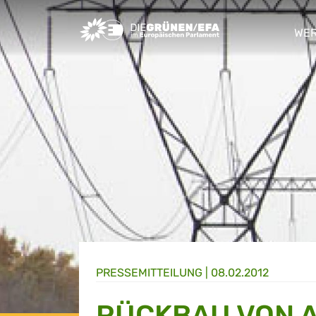
Greens/EFA Home
WER
sho
PRESSE­MITTEILUNG
|
08.02.2012
RÜCKBAU VON 